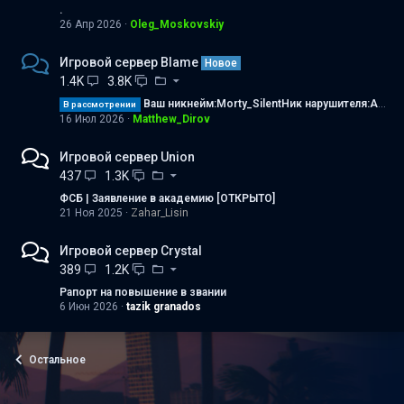
.
26 Апр 2026
Oleg_Moskovskiy
Игровой сервер Blame
Новое
1.4K
3.8K
Ваш никнейм:Morty_SilentНик нарушителя:Angelina_Gold Суть нарушения: обман в трайДоказательства:
В рассмотрении
16 Июл 2026
Matthew_Dirov
Игровой сервер Union
437
1.3K
ФСБ | Заявление в академию [ОТКРЫТО]
21 Ноя 2025
Zahar_Lisin
Игровой сервер Crystal
389
1.2K
Рапорт на повышение в звании
6 Июн 2026
tazik granados
Остальное