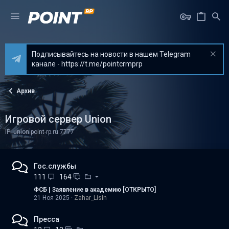
Подписывайтесь на новости в нашем Telegram
канале - https://t.me/pointcrmprp
Архив
Игровой сервер Union
IP: union.point-rp.ru:7777
Гос.службы
111
164
ФСБ | Заявление в академию [ОТКРЫТО]
21 Ноя 2025
Zahar_Lisin
Пресса