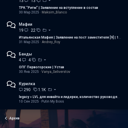
13
13
ТРК "Ритм" | Заявление на вступление в состав
30 Мар 2025
Maksim_Blanco
Мафии
19
22
Итальянская Мафия | Заявление на пост заместителя [9] | 1/3
31 Мар 2025
Andrey_Roy
Банды
4
4
ОПГ Первогорские | Устав
30 Янв 2025
Vanya_Seliverstov
Курилка
290
1.1K
legacy » LVL для инвайта и лидерки, количество руководящих рангов
10 Сен 2025
Putin My Boss
Архив