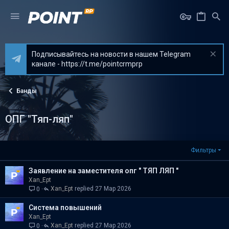
Подписывайтесь на новости в нашем Telegram
канале - https://t.me/pointcrmprp
Банды
ОПГ "Тяп-ляп"
Фильтры
Заявление на заместителя опг " ТЯП ЛЯП "
Xan_Ept
Xan_Ept
27 Мар 2026
0
Система повышений
Xan_Ept
Xan_Ept
27 Мар 2026
0