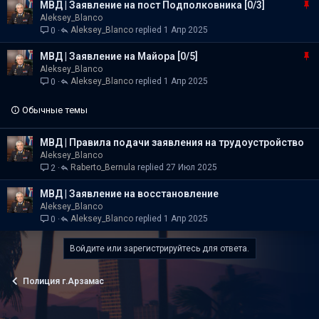
З
МВД | Заявление на пост Подполковника [0/3]
е
а
Aleksey_Blanco
п
Aleksey_Blanco
1 Апр 2025
0
к
л
р
е
З
МВД | Заявление на Майора [0/5]
е
н
а
Aleksey_Blanco
п
о
Aleksey_Blanco
1 Апр 2025
0
к
л
р
е
е
Обычные темы
н
п
о
л
МВД | Правила подачи заявления на трудоустройство
е
Aleksey_Blanco
н
Raberto_Bernula
27 Июл 2025
2
о
МВД | Заявление на восстановление
Aleksey_Blanco
Aleksey_Blanco
1 Апр 2025
0
Войдите или зарегистрируйтесь для ответа.
Полиция г.Арзамас