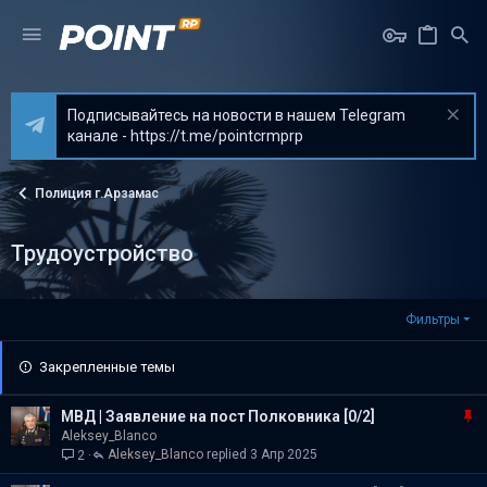
Подписывайтесь на новости в нашем Telegram
канале - https://t.me/pointcrmprp
Полиция г.Арзамас
Трудоустройство
Фильтры
Закрепленные темы
З
МВД | Заявление на пост Полковника [0/2]
а
Aleksey_Blanco
Aleksey_Blanco
3 Апр 2025
2
к
р