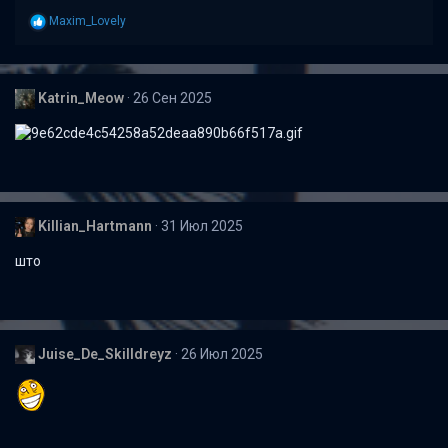
Р
Maxim_Lovely
е
а
к
ц
Katrin_Meow
26 Сен 2025
и
и
:
Killian_Hartmann
31 Июл 2025
што
Juise_De_Skilldreyz
26 Июл 2025