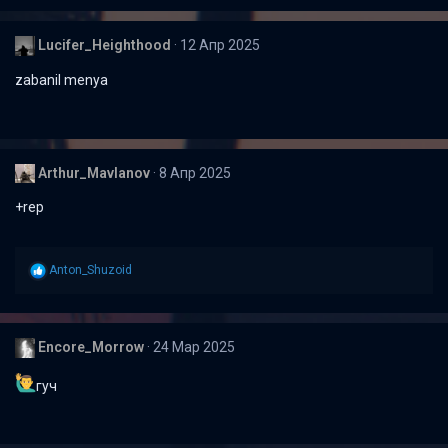
Lucifer_Heighthood
12 Апр 2025
zabanil menya
Arthur_Mavlanov
8 Апр 2025
+rep
Р
Anton_Shuzoid
е
а
к
ц
Encore_Morrow
24 Мар 2025
и
и
:
гуч