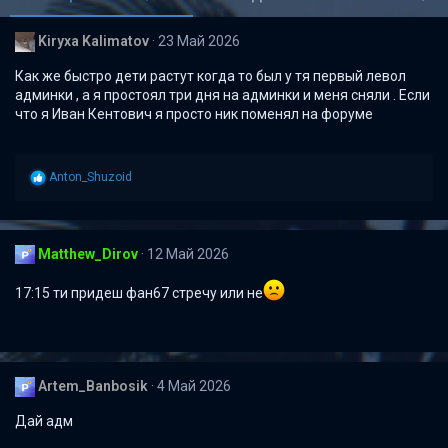
Kiryxa Kalimatov
23 Май 2026
Как же быстро дети растут когда то был у тя первый левол
админки , а я простоял три дня на админки и меня сняли . Если
что я Иван Кентович я просто ник поменял на форуме
Р
Anton_Shuzoid
е
а
к
ц
Matthew_Dirov
12 Май 2026
и
и
:
17:15 ти придеш фан67 стречу или не
Artem_Banbosik
4 Май 2026
Дай адм