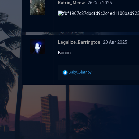
Katrin_Meow
26 Сен 2025
Legalize_Barrington
20 Авг 2025
Banan
Р
Baby_Blatnoy
е
а
к
ц
и
и
: