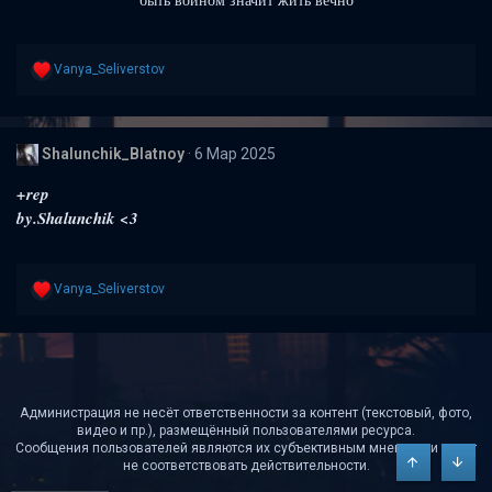
быть воином значит жить вечно
Р
Vanya_Seliverstov
е
а
к
ц
Shalunchik_Blatnoy
6 Мар 2025
и
и
+rep
:
by.Shalunchik <3
Р
Vanya_Seliverstov
е
а
к
ц
и
и
:
Администрация не несёт ответственности за контент (текстовый, фото,
видео и пр.), размещённый пользователями ресурса.
Сообщения пользователей являются их субъективным мнением и могут
не соответствовать действительности.
Сверху
Снизу