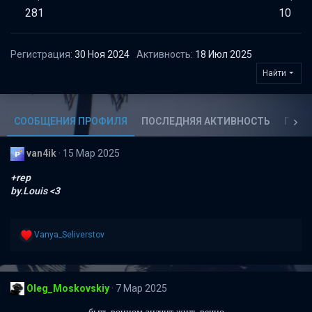
281
10
Регистрация
30 Ноя 2024
Активность
18 Июл 2025
Найти
СООБЩЕНИЯ ПРОФИЛЯ
ПОСЛЕДНЯЯ АКТИВНОСТЬ
ПУБЛ
van4ik
15 Мар 2025
+rep
by.Louis <3
Р
Vanya_Seliverstov
е
а
к
ц
Oleg_Moskovskiy
7 Мар 2025
и
и
: