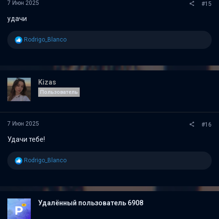
7 Июн 2025
#15
удачи
Р
Rodrigo_Blanco
е
а
к
ц
и
Kizas
и
Пользователь
:
7 Июн 2025
#16
Удачи тебе!
Р
Rodrigo_Blanco
е
а
к
ц
и
Удалённый пользователь 6908
и
: