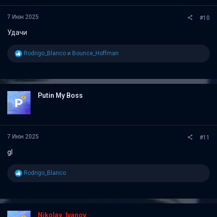
7 Июн 2025
#10
Удачи
Р
Rodrigo_Blanco
и
Bounce_Hoffman
е
а
к
ц
и
Putin My Boss
и
:
7 Июн 2025
#11
gl
Р
Rodrigo_Blanco
е
а
к
ц
и
Nikolay_Ivanov