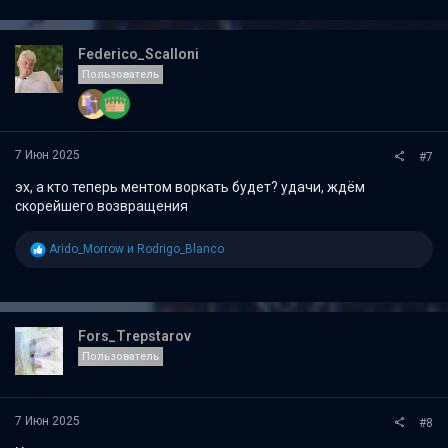
к
ц
и
Federico_Scalloni
и
Пользователь
:
7 Июн 2025
#7
эх, а кто теперь ментом воркать будет? удачи, ждём
скорейшего возвращения
Р
Arido_Morrow
и
Rodrigo_Blanco
е
а
к
ц
и
Fors_Trepstarov
и
Пользователь
:
7 Июн 2025
#8