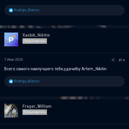
Р
Rodrigo_Blanco
е
а
к
ц
и
Xasbik_Nikitin
и
Пользователь
:
7 Июн 2025
#14
Всего самого наилучшего тебе,удачи!by Artem_Nikitin
Р
Rodrigo_Blanco
е
а
к
ц
и
Frager_William
и
Пользователь
: