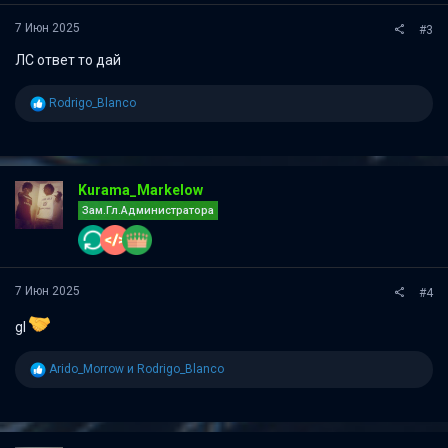
7 Июн 2025
#3
ЛС ответ то дай
Р
Rodrigo_Blanco
е
а
к
ц
и
Kurama_Markelow
и
Зам.Гл.Администратора
:
7 Июн 2025
#4
gl
Р
Arido_Morrow
и
Rodrigo_Blanco
е
а
к
ц