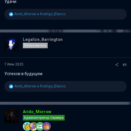
Удачи
Р
Arido_Morrow
и
Rodrigo_Blanco
е
а
к
ц
и
Legalize_Barrington
и
Пользователь
:
7 Июн 2025
#9
Успехов в будущем
Р
Arido_Morrow
и
Rodrigo_Blanco
е
а
к
ц
и
Arido_Morrow
и
Администратор Сервера
: