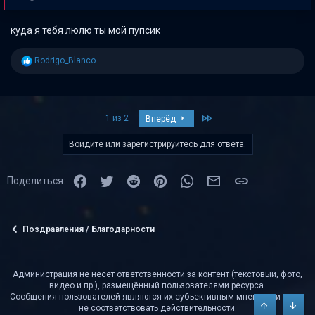
куда я тебя люлю ты мой пупсик
Р
Rodrigo_Blanco
е
а
к
ц
и
Last
1 из 2
Вперёд
и
:
Войдите или зарегистрируйтесь для ответа.
Facebook
Twitter
Reddit
Pinterest
WhatsApp
Электронная почта
Ссылка
Поделиться:
Поздравления / Благодарности
Администрация не несёт ответственности за контент (текстовый, фото,
видео и пр.), размещённый пользователями ресурса.
Сообщения пользователей являются их субъективным мнением и могут
не соответствовать действительности.
Сверху
Снизу