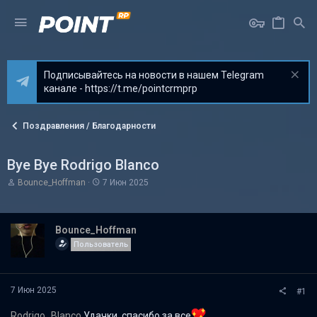
Подписывайтесь на новости в нашем Telegram
канале - https://t.me/pointcrmprp
Поздравления / Благодарности
Bye Bye Rodrigo Blanco
А
Д
Bounce_Hoffman
7 Июн 2025
в
а
т
т
о
а
р
н
Bounce_Hoffman
т
а
Пользователь
е
ч
м
а
ы
л
а
7 Июн 2025
#1
Rodrigo_Blanco
Удачки, спасибо за все