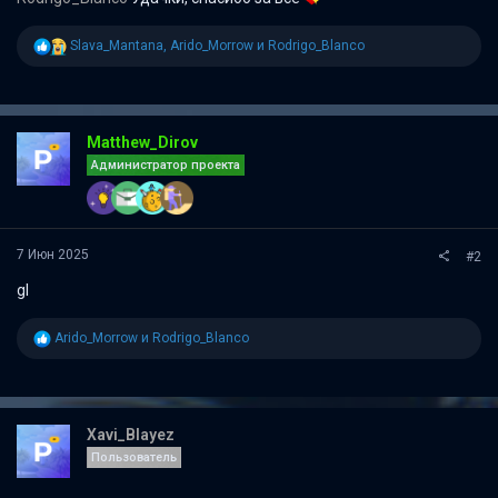
Р
Slava_Mantana
,
Arido_Morrow
и
Rodrigo_Blanco
е
а
к
ц
и
Matthew_Dirov
и
Администратор проекта
:
7 Июн 2025
#2
gl
Р
Arido_Morrow
и
Rodrigo_Blanco
е
а
к
ц
и
Xavi_Blayez
и
Пользователь
: