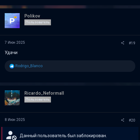
к
ц
и
Polikov
и
Пользователь
:
7 Июн 2025
#19
Удачи
Р
Rodrigo_Blanco
е
а
к
ц
и
Ricardo_Neformall
и
Пользователь
:
8 Июн 2025
#20
Данный пользователь был заблокирован.