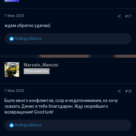
7 Июн 2025
#17
ждем обратно удачки)
Р
Rodrigo_Blanco
е
а
к
ц
и
Marselo_Mancini
и
Пользователь
:
7 Июн 2025
#18
Было много конфликтов, ссор и недопонимания, но хочу
сказать Денис я тебе благодарен. Жду скорейшего
возвращения! Good luck!
Р
Rodrigo_Blanco
е
а