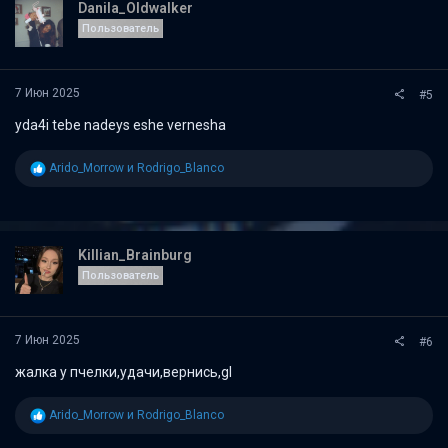
и
Danila_Oldwalker
и
Пользователь
:
7 Июн 2025
#5
yda4i tebe nadeys eshe vernesha
Р
Arido_Morrow
и
Rodrigo_Blanco
е
а
к
ц
и
Killian_Brainburg
и
Пользователь
:
7 Июн 2025
#6
жалка у пчелки,удачи,вернись,gl
Р
Arido_Morrow
и
Rodrigo_Blanco
е
а