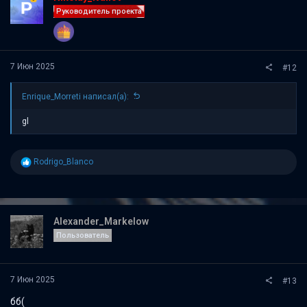
и
Руководитель проекта
:
7 Июн 2025
#12
Enrique_Morreti написал(а):
gl
Р
Rodrigo_Blanco
е
а
к
ц
и
Alexander_Markelow
и
Пользователь
:
7 Июн 2025
#13
бб(